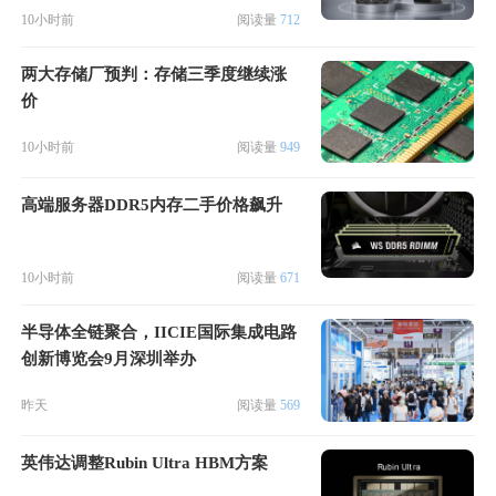
10小时前
阅读量
712
两大存储厂预判：存储三季度继续涨
价
10小时前
阅读量
949
高端服务器DDR5内存二手价格飙升
10小时前
阅读量
671
半导体全链聚合，IICIE国际集成电路
创新博览会9月深圳举办
昨天
阅读量
569
英伟达调整Rubin Ultra HBM方案