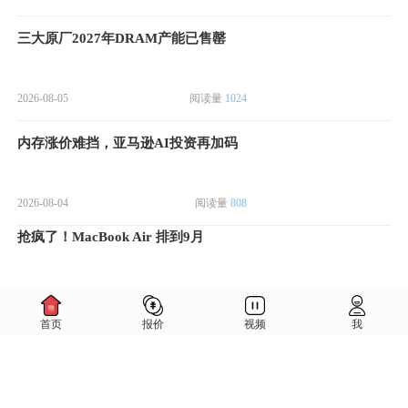
三大原厂2027年DRAM产能已售罄
2026-08-05
阅读量
1024
内存涨价难挡，亚马逊AI投资再加码
2026-08-04
阅读量
808
抢疯了！MacBook Air 排到9月
2026-08-04
阅读量
850
首页
报价
视频
我
LPDDR/eSSD需求狂飙，封测龙头迎
机会
2026-08-04
阅读量
841