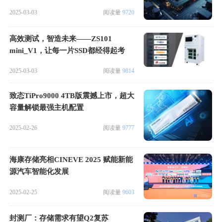
2025-03-03
阅读量
9720
高效测试，智造未来——ZS101
mini_V1，让每一片SSD都经得起考
验！
2025-03-03
阅读量
9814
致态TiPro9000 4TB版震撼上市，超大
容量解锁最强主机配置
2025-02-26
阅读量
9777
海康存储亮相CINEVE 2025 赋能新能
源汽车智能化发展
2025-02-25
阅读量
9603
封测厂：存储需求有望Q2复苏