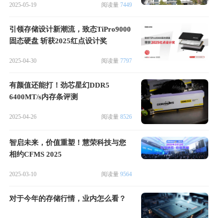
2025-05-19
阅读量
7449
引领存储设计新潮流，致态TiPro9000
固态硬盘 斩获2025红点设计奖
2025-04-30
阅读量
7797
有颜值还能打！劲芯星幻DDR5
6400MT/s内存条评测
2025-04-26
阅读量
8526
智启未来，价值重塑！慧荣科技与您
相约CFMS 2025
2025-03-10
阅读量
9564
对于今年的存储行情，业内怎么看？