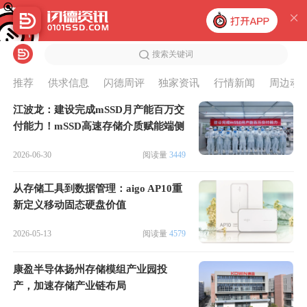
搜索关键词
推荐
供求信息
闪德周评
独家资讯
行情新闻
周边动
江波龙：建设完成mSSD月产能百万交
付能力！mSSD高速存储介质赋能端侧
AI规模应用
2026-06-30
阅读量
3449
从存储工具到数据管理：aigo AP10重
新定义移动固态硬盘价值
2026-05-13
阅读量
4579
康盈半导体扬州存储模组产业园投
产，加速存储产业链布局