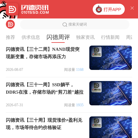
搜索关键词
闪德周评
推荐
供求信息
独家资讯
行情新闻
周边
闪德资讯【三十二周】NAND现货突
现新变量，存储市场再添压力
2026-08-07
阅读量
1168
闪德资讯【三十一周】SSD躺平，
DDR5在涨，存储市场的“剪刀差”越拉
越大
2026-07-31
阅读量
1935
闪德资讯【三十周】现货涨价≠盈利兑
现，市场等待合约价格验证