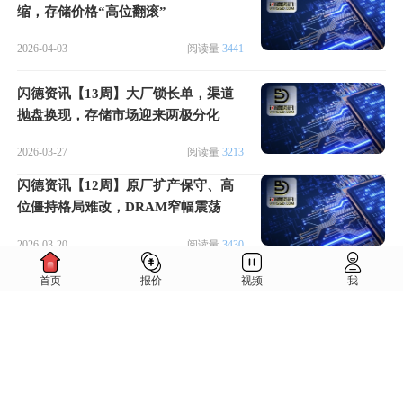
缩，存储价格“高位翻滚”
2026-04-03
阅读量
3441
闪德资讯【13周】大厂锁长单，渠道
抛盘换现，存储市场迎来两极分化
2026-03-27
阅读量
3213
闪德资讯【12周】原厂扩产保守、高
位僵持格局难改，DRAM窄幅震荡
2026-03-20
阅读量
3430
首页
报价
视频
我
闪德资讯【11周】现货紧张，
DRAM、NAND涨价停不下来
2026-03-13
阅读量
3917
闪德资讯【10周】原厂涨势激进，本