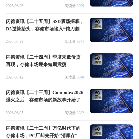
息时刻
2026-06-26
阅读量
3099
闪德资讯【二十五周】SSD震荡探底，
D5逆势抬头，存储市场陷入“钝刀割
肉”行情
2026-06-22
阅读量
3271
闪德资讯【二十四周】季度末低价货
再现，存储市场迎来短期震荡
2026-06-12
阅读量
3848
闪德资讯【二十三周】Computex2026
爆火之后，存储市场的新故事开始了
2026-06-05
阅读量
3282
闪德资讯【二十二周】万亿时代下的
存储市场，PC厂却先开始“清库存”