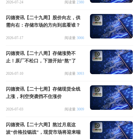
2026-07-24
阅读量
2380
闪德资讯【二十九周】股价向左，供
需向右：存储市场的方向到底看谁？
2026-07-17
阅读量
3066
闪德资讯【二十八周】存储涨势不
止！原厂不松口，下游开始“熬”了
2026-07-10
阅读量
3093
闪德资讯【二十七周】存储现货全线
上涨，利空突袭挡不住涨价
2026-07-03
阅读量
3009
闪德资讯【二十六周】熬过月底这
波“价格拉锯战”，现货市场将迎来喘