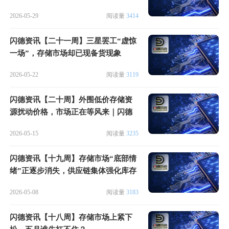
2026-05-29
阅读量
3414
闪德资讯【二十一周】三星罢工“虚惊
一场”，存储市场却已现备货现象
2026-05-22
阅读量
3119
闪德资讯【二十周】外围低价存储资
源扰动价格，市场正在等风来｜闪德
周评
2026-05-15
阅读量
3235
闪德资讯【十九周】存储市场“底部情
绪”正逐步消失，供应链集体强化库存
布局
2026-05-08
阅读量
3183
闪德资讯【十八周】存储市场上紧下