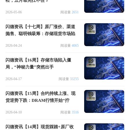
松，五月谁先扛不住？
2026-05-06
阅读量
2651
闪德资讯【十七周】原厂涨价、渠道
抛售、聪明钱吸筹：存储现货市场陷
入“三国杀”
2026-04-24
阅读量
4065
闪德资讯【16周】存储市场陷入僵
局，“神秘力量”突然出手
2026-04-17
阅读量
33255
闪德资讯【15周】合约持续上涨、现
货逆势下跌：DRAM行情开始“拧
巴”了
2026-04-10
阅读量
3516
闪德资讯【14周】现货踩踏+原厂收