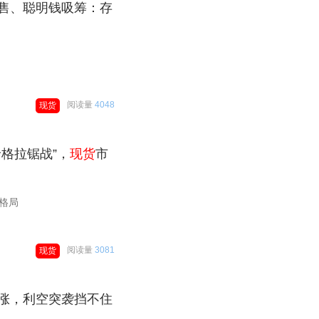
售、聪明钱吸筹：存
阅读量
4048
现货
格拉锯战”，
现货
市
格局
阅读量
3081
现货
涨，利空突袭挡不住