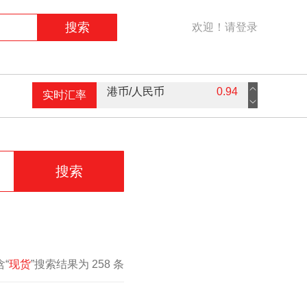
搜索
欢迎！请登录
实时汇率
英镑/人民币
9.16
欧元/人民币
7.59
美元/人民币
7.3
搜索
港币/人民币
0.94
含“
现货
”搜索结果为 258 条