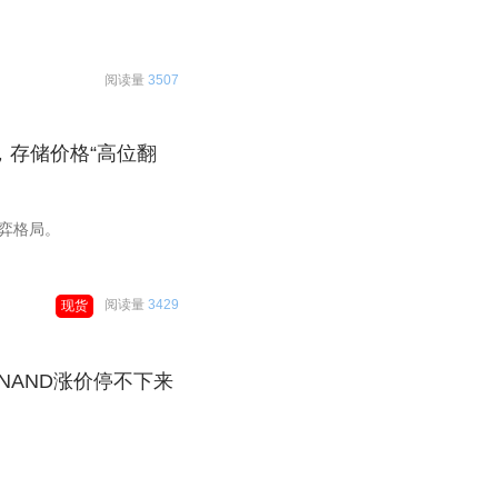
阅读量
3507
，存储价格“高位翻
弈格局。
阅读量
3429
现货
NAND涨价停不下来