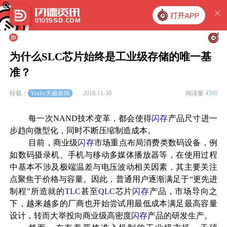
为什么SLC芯片始终是工业级存储的唯一基
准？
Yesky天极新闻
转载：
2018-11-30
阅读量
4300
每一次
NAND技术变革，都会使得
闪存
产品尺寸进一
步趋向微型化，同时不断压缩制造成本。
目前，商业级
闪存
市场重点布局
消费类
数码设备，例
如数码摄录机、
手机
与移动多媒体播放器等，在使用过程
中基本不涉及极端温差与电压波动相关因素，其主要关注
点聚焦于价格与容量。因此，
普通
用户逐渐满足于“更先进
制程”所造就的
TLC
甚至
QLC
芯片
闪存
产品，市场导向之
下，越来越多的厂商也开始尝试用最低成本满足最高容量
设计，转而大举投向商业级高密度
闪存
产品的研发生产。