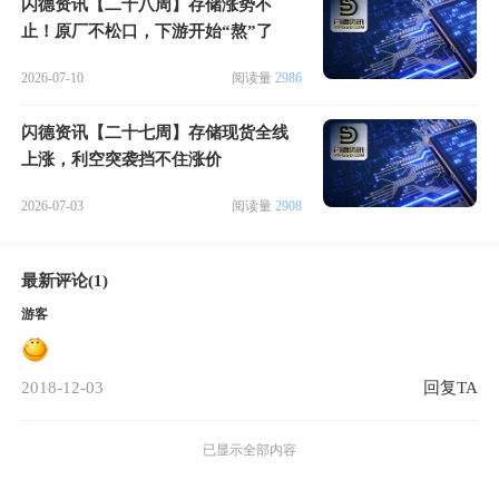
闪德资讯【二十八周】存储涨势不
止！原厂不松口，下游开始“熬”了
2026-07-10
阅读量
2986
闪德资讯【二十七周】存储现货全线
上涨，利空突袭挡不住涨价
2026-07-03
阅读量
2908
最新评论(1)
游客
2018-12-03
回复TA
已显示全部内容
微信好友
朋友圈
微博