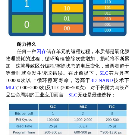
耐力持久
任何一种
闪存
储存单元的编程过程，本质都是氧化膜
物理损耗的过程，循环编程/擦除次数增加，损耗将不断累
加，这就导致区分编程/擦除状态的电压变化，当两者趋于
等量时就会发生读取错误。在此前提下，
SLC
芯片具有
100000次以上循环擦写寿命，远高于
3D NAND
技术下
MLC
(1000~2000次)及
TLC(200
~
500
次)，对于长耐力与长产
品生命周期的工业应用而言，
SLC
无疑是最佳选择；