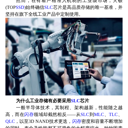
然而，在有着严格准入机制的工业级市场，天硕
(
TOP
SSD
)始终确信
SLC
芯片是高品质存储的唯一基准，并
坚持在旗下全线工业产品中定制使用。
为什么工业存储有必要采用
SLC
芯片
一般
半导体
技术，其制程、架构越新，性能随之越
高，而在
闪存
领域
却截然相反——从
SLC
到
MLC
、
TLC
、
QLC
，以至
3D
NAND技术更迭，
闪存
密度和容量不断增加