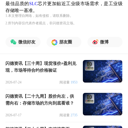
最佳品质的
SLC
芯片更加贴近工业级市场需求，是工业级
存储唯一基准。
1.本文整理自网络，如有侵权，请联系删除。
2.所刊内容仅代表作者观点，非闪德资讯立场。
微信好友
朋友圈
微博
闪德资讯【三十周】现货涨价≠盈利兑
现，市场等待合约价格验证
2026-07-24
阅读量
1953
闪德资讯【二十九周】股价向左，供
需向右：存储市场的方向到底看谁？
2026-07-17
阅读量
2735