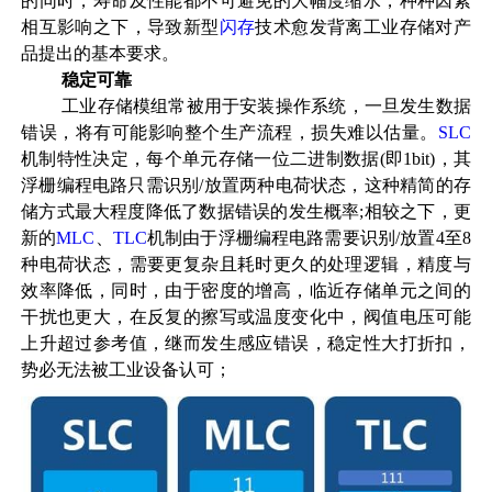
的同时，寿命及性能都不可避免的大幅度缩水，种种因素
相互影响之下，导致新型
闪存
技术愈发背离工业存储对产
品提出的基本要求。
稳定可靠
工业存储模组常被用于安装
操作系统
，一旦发生数据
错误，将有可能影响整个生产流程，损失难以估量。
SLC
机制特性决定，每个单元存储一位二进制数据(即1bit)，其
浮栅编程电路只需识别/放置两种电荷状态，这种精简的存
储方式最大程度降低了数据错误的发生概率;相较之下，更
新的
MLC
、
TLC
机制由于浮栅编程电路需要识别/放置4至8
种电荷状态，需要更复杂且耗时更久的处理逻辑，精度与
效率降低，同时，由于密度的增高，临近存储单元之间的
干扰也更大，在反复的擦写或温度变化中，阀值电压可能
上升超过参考值，继而发生感应错误，稳定性大打折扣，
势必无法被工业设备认可；