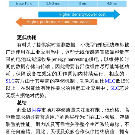
更低功耗
有时为了提供实时监测数据，小微型智能
无线
卷标被
广泛使用在工业应用当中，这些无线传感装置依靠容量有
限的
电池
或能源收集(energy harvesting)供电，以维持长时
间的数据存储与传输，因此需要各部位组件尽可能降低功
耗，保障设备在规定的工作周期内持续运行。相应的，
SLC
芯片由于其精简的存储机制，功耗方面比
MLC
低15%
以上，在对能效有硬性要求的特定工业应用中，
SLC
芯片
无疑占据绝对优势。
总结
商业级
闪存
市场对存储质量关注度有限，低价格、高
容量需求指导着普
通用
户的购买行为
;而在工业领域，存储
装置的性能、耐力以及可靠性关乎整个生产系统命脉，不
容任何差错。因此，天硕及众多合作伙伴始终确信：拥有