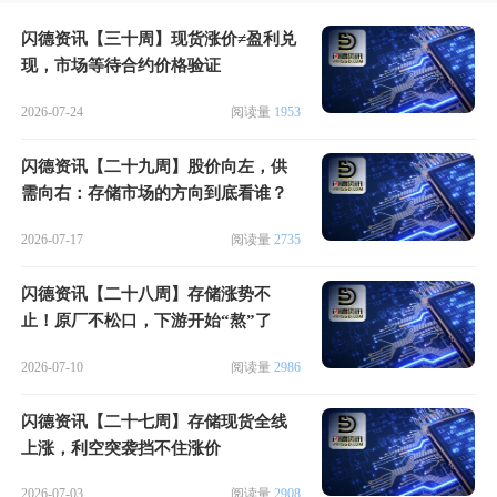
闪德资讯【三十周】现货涨价≠盈利兑
现，市场等待合约价格验证
2026-07-24
阅读量
1953
闪德资讯【二十九周】股价向左，供
需向右：存储市场的方向到底看谁？
2026-07-17
阅读量
2735
闪德资讯【二十八周】存储涨势不
止！原厂不松口，下游开始“熬”了
2026-07-10
阅读量
2986
闪德资讯【二十七周】存储现货全线
上涨，利空突袭挡不住涨价
2026-07-03
阅读量
2908