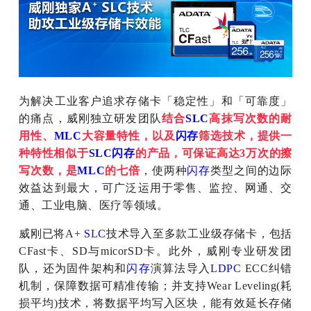
为解决工业客户追求存储卡「稳定性」和「可靠度」
的痛点，威刚独立研发团队
结合
SLC
高抹写次数的耐
用性、
MLC
大容量特性，以及
闪存
筛选技术，提供一
种特性相似于
SLC
闪存
的产品，可保证高达3万次的擦
写次数，是
MLC
的七倍
，使两种
闪存
类型之间的边际
效益达到最大，可广泛运用于零售、监控、网通、交
通、工业电脑、医疗等领域。
威刚已将A+
SLC
技术导入至多款工业级存储卡，包括
CFast卡、SD与micorSD卡。此外，威刚专业研发团
队，还为固件架构和
闪存
演算法导入
LDPC
ECC纠错
机制，保障数据可精准传输；并支持Wear Leveling(耗
损平均)技术，将数据平均写入区块，能有效延长存储