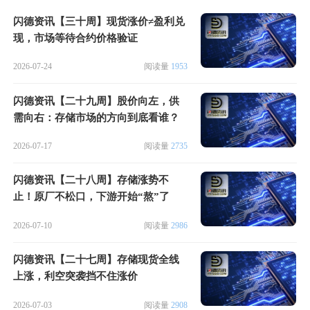
闪德资讯【三十周】现货涨价≠盈利兑
现，市场等待合约价格验证
2026-07-24
阅读量
1953
闪德资讯【二十九周】股价向左，供
需向右：存储市场的方向到底看谁？
2026-07-17
阅读量
2735
闪德资讯【二十八周】存储涨势不
止！原厂不松口，下游开始“熬”了
2026-07-10
阅读量
2986
闪德资讯【二十七周】存储现货全线
上涨，利空突袭挡不住涨价
2026-07-03
阅读量
2908