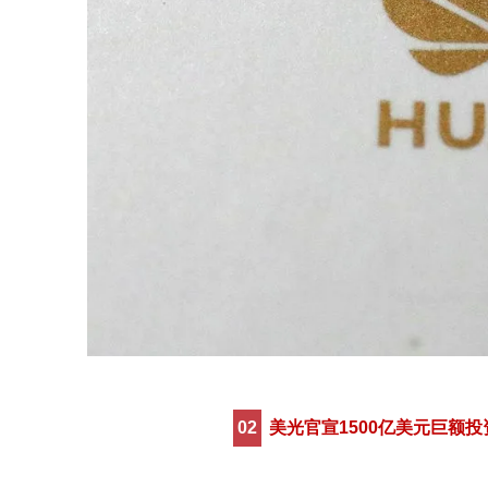
02
美光官宣1500亿美元巨额投