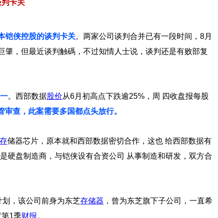
谈判卡关
日本铠侠控股的谈判卡关
。两家公司谈判合并已有一段时间，8月
巨肇，但最近谈判触碼，不过知情人士说，谈判还是有败部复
一
。西部数据
股价
从6月初高点下跌逾25%，周 四收盘报每股
管审查，此案需要多国都点头放行。
存
储器芯片，原本就和西部数据密切合作，这也 给西部数据有
是硬盘制造商，与铠侠设有合资公司 从事制造和研发，双方合
)计划，该公司前身为东芝
存储器
，曾为东芝旗下子公司，一直希
度第1季
财报
。