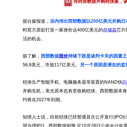
03
传西部数据并购铠侠案，
据台媒报道，
业内传出西部数据以200亿美元并购
时双方原欲打造一家身价达400亿美元的
存储器
芯片
活的机会。
据了解，
西部数据
股价
持续下跌是谈判卡关的因素之
56.8美元，市值117亿美元。
另一个原因是潜在的监
铠侠生产智能手机、电脑服务器等装置的NAND快
闪
并购先机，美光原本也有意收购铠侠。西部数据本身
约将在2027年到期。
知情人士说，目前铠侠已经暂缓首次公开发行(IPO
望办理IPO。西部数据则预 定10月28日公布会计年