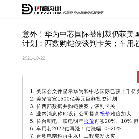
意外！华为中芯国际被制裁仍获美国
计划；西数购铠侠谈判卡关；车用
2021-10-22
1. 美国会文件显示华为和中芯国际已获上千
2. 美光官宣1500亿美元巨额投资计划
3. 传西部数据并购铠侠案，谈判卡关
4. 业内消息称IC设计公司提高
报价
难度加大
5. 传台积电、联电明年
报价
再涨20%、10% 
6. 车用芯2022估再涨！估涨幅10~20%
7. 台积电南科再生水厂工程突发火灾