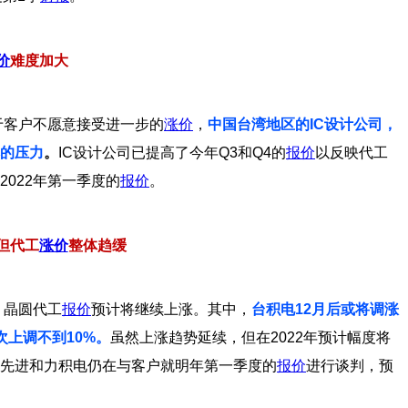
价
难度加大
于客户不愿意接受进一步的
涨价
，
中国台湾地区的IC设计公司，
本的压力
。
IC设计公司已提高了今年Q3和Q4的
报价
以反映代工
022年第一季度的
报价
。
 但代工
涨价
整体趋缓
，晶圆代工
报价
预计将继续上涨。其中，
台积电12月后或将调涨
次上调不到10%。
虽然上涨趋势延续，但在2022年预计幅度将
先进和力积电仍在与客户就明年第一季度的
报价
进行谈判，预