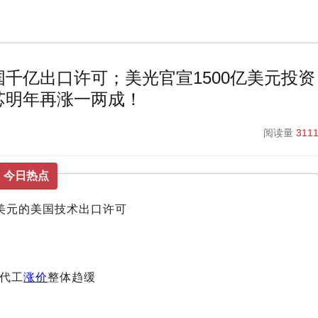
千亿出口许可；美光官宣1500亿美元投资
芯明年再涨一两成！
阅读量
311
今日热点
亿美元的美国技术出口许可
但代工
涨价
整体趋缓