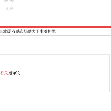
收藏
长放缓 存储市场供大于求引担忧
请
登录
后评论