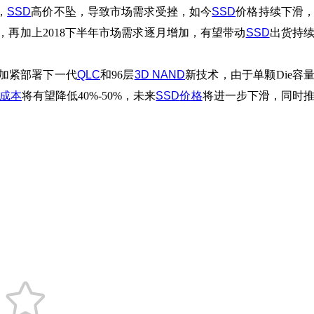
，
SSD
高价不坠，导致市场需求受挫，如今
SSD
价格持续下滑
，再加上2018下半年市场需求逐月增加，有望带动
SSD
出货持
加紧部署下一代
QLC
和96层
3D NAND
新技术，由于单颗Die容
成本
将有望降低40%-50%，未来
SSD
价格
将进一步下滑，同时