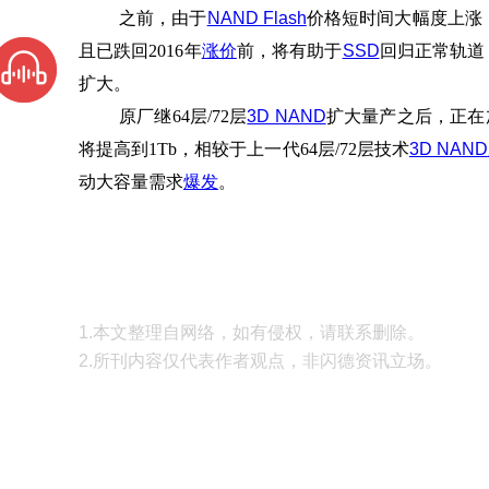
之前，由于
NAND Flash
价格短时间大幅度上涨
且已跌回2016年
涨价
前，将有助于
SSD
回归正常轨道
扩大。
原厂继64层/72层
3D NAND
扩大量产之后，正在
将提高到1Tb，相较于上一代64层/72层技术
3D NAND
动大容量需求
爆发
。
1.本文整理自网络，如有侵权，请联系删除。
2.所刊内容仅代表作者观点，非闪德资讯立场。