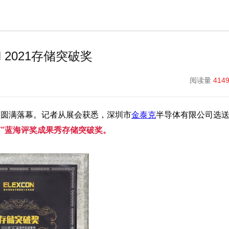
 2021存储突破奖
阅读量
414
统展圆满落幕。记者从展会获悉，深圳市
金泰克
半导体有限公司选
创“芯”蓝海评奖成果秀存储突破奖。