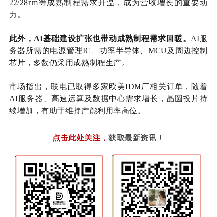
22/28
nm
等成熟制程需求升温，成为营收
增长
的重要动
力。
此外，
AI基础建设扩张也带动成熟制程需求回暖。
AI
服
务器
所需的电源管理
IC、功率半导体、MCU及周边控制
芯片
，多数仍采用成熟制程生产。
市场
指出，联电已取得多家欧美
IDM厂相关订单，随着
AI
服务器
、高速运算及
数据
中心需求增长，晶圆投片持
续增加，有助于维持产能利用率高位。
点击此处关注
，
获取最新资讯！