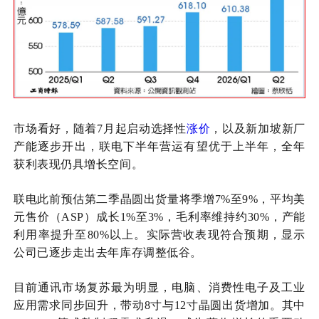
市场看好，随着
7月起启动选择性
涨价
，以及新加坡新厂
产能逐步开出，联电下半年营运有望优于上半年，全年
获利表现仍具
增长
空间。
联电此前预估第二季晶圆出货量将季增
7%至9%，平均美
元售价（ASP）成长1%至3%，毛利率维持约30%，产能
利用率提升至80%以上。实际营收表现符合预期，显示
公司已逐步走出去年库存调整低谷。
目前通讯市场复苏最为明显，电脑、消费性电子及工业
应用需求同步回升，带动
8
寸
与
12
寸
晶圆出货增加。其中