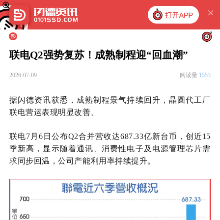
联电Q2强势复苏！成熟制程迎“回血潮”
2026-07-09
阅读量
1553
据闪德资讯获悉，成熟制程景气持续回升，晶圆代工厂
联电营运表现明显改善。
联电
7月
6日公布
Q2
合并营收达
687.33亿新台币，创近15
季新高，显示随着通讯、消费性电子及电源管理
芯片
需
求同步回温，公司产能利用率持续提升。