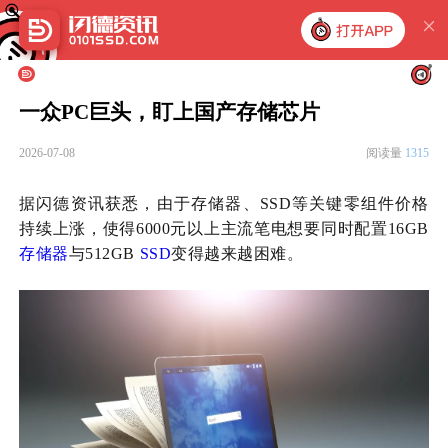
一众PC巨头，盯上国产存储芯片
2026-07-08
阅读量
1315
据闪德资讯获悉，由于
存储器、
SSD等关键零组件价格
持续上涨，使得
6000元
以上主流笔电想要同时配置
16GB
存储器
与512GB
SSD
变得越来越困难。