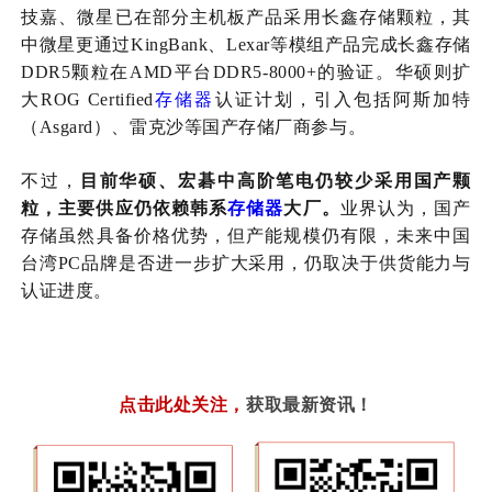
技嘉、微星已在部分主机板产品采用长鑫存储颗粒，其
中微星更通过
KingBank、Lexar等模组产品完成长鑫存储
DDR5颗粒在AMD平台DDR5-8000+的验证。华硕则扩
大ROG Certified
存储器
认证计划，引入包括阿斯加特
（Asgard）、雷克沙等
国产存储
厂商参与。
不过，
目前华硕、宏碁中高阶笔电仍较少采用
国产
颗
粒，主要供应仍依赖韩系
存储器
大厂。
业界认为，
国产
存储
虽然具备价格优势，但产能规模仍有限，未来
中国
台湾
PC
品牌是否进一步扩大采用，仍取决于供货能力与
认证进度。
点击此处关注
，
获取最新资讯！