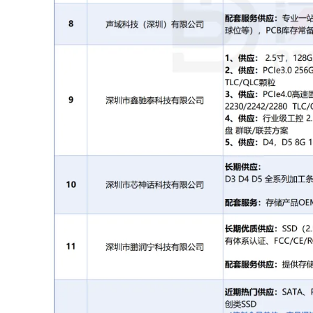
联系方式：
吴先生 13322300392。
7
深圳市华芯时代半导体有限公司
热门供应：
优质 TF/SD系列存储卡、
UDP
、M
5.0系列
固态硬盘
及 P
SSD
移动
固
（全流程H5品控，产品通过ISO90
UKCA多项国际标准认证证书）
配套服务供应：
AI硬件存储服务商
务、免费丝印，三年质保及完善售
联系方式：
胡先生，13358293888