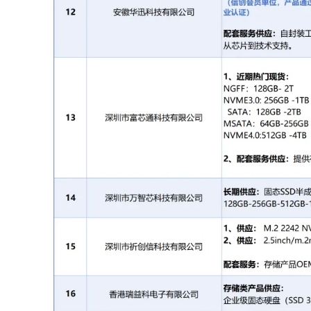
8
深圳豪杰创新电子有限公司
供应：
本公司是一家专业的
闪存
产
盘
SSD
、移动
固态硬盘
P
SSD
、U
联系方式：
陈先生 16620842046
9
深圳市骇客神科技有限公司
长期供应：服务器/NB/PC高品质
内
RDIMM DDR4/DDR5 32G/64G/12
内存条DDR3 16G 笔记本内存条、
DDR4 8G 16G 2666 3200 PC/NB