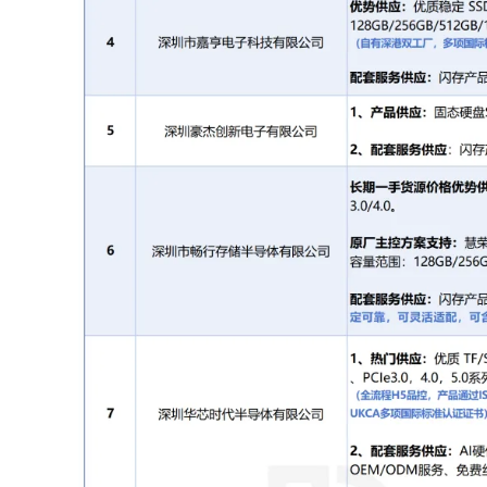
BGA:
SSD
64-128GB;
TF:AS/AY/CBM 2-128GB
UDP/MUDP:ITE 2-128GB
联系方式：
黎先生18138080884
6
深圳市畅行存储半导体有限公司
长期优势供应：
优质稳定
SSD
，接口
原厂主控方案支持：
慧荣/群联/
得
128GB/256GB/512GB/1TB/2TB/4
配套服务供应：
闪存产品供应商，提
可靠，可灵活适配、可含税、可未