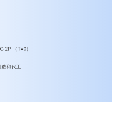
1G 2P （T=0）
制造和代工
B SATA SSD，PCIe 3.0 128GB~1TB，
PCIe 4.0