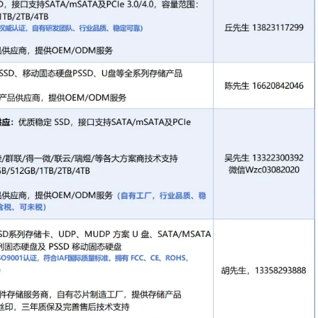
支持SATA/mSATA及PCIe 3.0/4.0。
一微
/联云/瑞煜/等各大方案商技术支持，容量范围：
TB
供OEM/ODM服务
（自有工厂，行业品质、稳定
税）