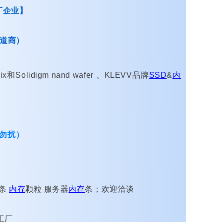
厂企业】
道商）
和Solidigm nand wafer 、KLEVV品牌
SSD
&
内
勿扰）
工条
内存
颗粒 服务器
内存
条；欢迎洽谈
工厂