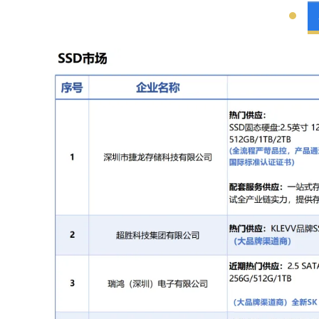
512GB/1TB/2TB
TF/SD系列存储卡：8GB~512GB
内存条：DDR3、DDR4、DDR5
(全流程严苛品控，产品通过ISO90
项国际标准认证证书)
配套服务供应：
一站式存储方案解决服务商，具备
提供存储产品OEM/ODM服务、及
联系方式：
尹先生 17722509013
5
深圳市精芯智造电子科技有限公司
自封测长期稳定供应：
Wafer:SK hynix Partial/Lowyied Wa