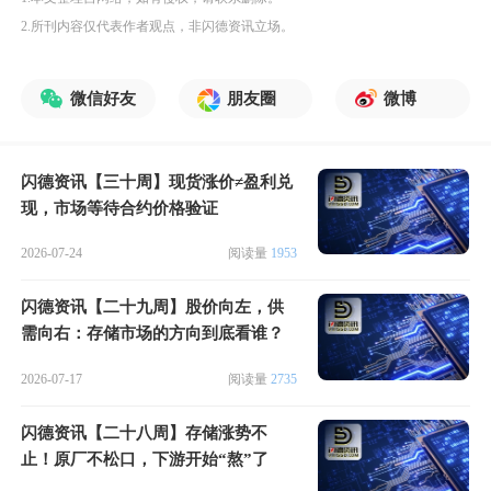
2.所刊内容仅代表作者观点，非闪德资讯立场。
微信好友
朋友圈
微博
闪德资讯【三十周】现货涨价≠盈利兑
现，市场等待合约价格验证
2026-07-24
阅读量
1953
闪德资讯【二十九周】股价向左，供
需向右：存储市场的方向到底看谁？
2026-07-17
阅读量
2735
闪德资讯【二十八周】存储涨势不
止！原厂不松口，下游开始“熬”了