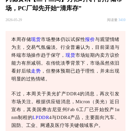
场，PC厂却先开始“清库存”
2026-05-29
阅读量
3410
本周存储
现货
市场整体仍以试探性
报价
与观望情绪
为主，交易气氛偏淡。行业普遍认为，目前渠道与
终端市场操作趋于保守，
现货
市场短期内卖方议价
能力有所减弱。在传统淡季背景下，市场虽然依旧
看好后续
走势
，但整体预期已趋于理性，并未出现
明显的过热情绪。
不过，本周关于美光扩产
DDR4的消息，再次引发
市场关注。根据供应链消息，Micron（美光）近日
宣布，其美国弗吉尼亚州Fab 6工厂已开始投产1α
nm制程的
LPDDR
4与DDR4产品，主要面向汽车、
国防、工业、网通及医疗等关键领域客户。