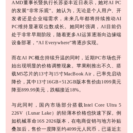
AMD董事长暨执行长苏姿丰近日表示，她对AI PC
的发展“非常乐观”。她认为，无论是个人用户、开
发者还是企业端需求，未来几年都将持续推动AI
PC维持显著双位数成长。她同时强调，AI目前仍
处于非常早期阶段，随着更多AI运算逐渐向边缘端
设备部署，“AI Everywhere”将逐步实现。
而在
AI PC概念持续升温的同时，近期PC市场也开
始出现明显的价格调整现象。苹果刚推出不久、搭
载M5芯片的13寸与15寸MacBook Air，已率先启动
降价，其中13寸16GB+512GB版本售价由1099美元
降至899.99美元，跌幅接近18%。
与此同时，国内市场部分搭载
Intel Core Ultra 5
226V（Lunar Lake）的轻薄本价格也快速下探。例
如机械革命16S 2026版本，在电商促销与地方补贴
叠加后，售价一度降至约4099元人民币，已逼近主