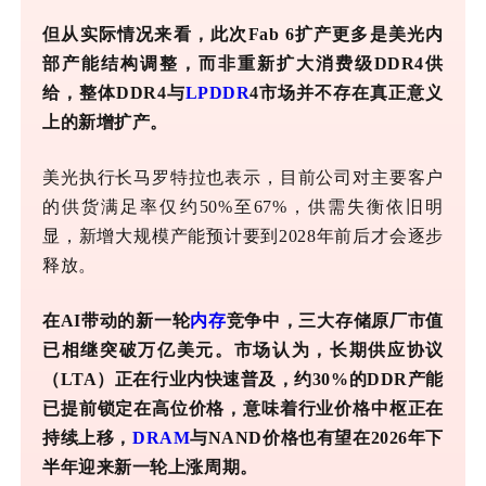
但从实际情况来看，此次
Fab 6扩产更多是美光内
部产能结构调整，而非重新扩大消费级DDR4供
给，整体DDR4与
LPDDR
4市场并不存在真正意义
上的新增扩产。
美光执行长马罗特拉也表示，目前公司对主要客户
的供货满足率仅约
50%至67%，供需失衡依旧明
显，新增大规模产能预计要到2028年前后才会逐步
释放。
在
AI带动的新一轮
内存
竞争中，三大存储原厂市值
已相继突破万亿美元。市场认为，长期供应协议
（LTA）正在行业内快速普及，约30%的DDR产能
已提前锁定在高位价格，意味着行业价格中枢正在
持续上移，
DRAM
与NAND价格也有望在2026年下
半年迎来新一轮上涨周期。