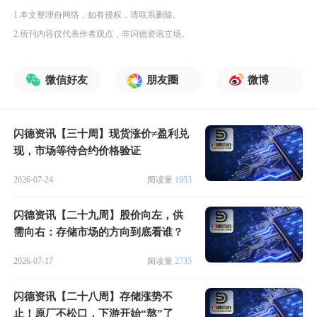
1.本文整理自网络，如有侵权，请联系删除。
2.所刊内容仅代表作者观点，非闪德资讯立场。
微信好友
朋友圈
微博
闪德资讯【三十周】现货涨价≠盈利兑
现，市场等待合约价格验证
2026-07-24
阅读量
1953
闪德资讯【二十九周】股价向左，供
需向右：存储市场的方向到底看谁？
2026-07-17
阅读量
2735
闪德资讯【二十八周】存储涨势不
止！原厂不松口，下游开始“熬”了