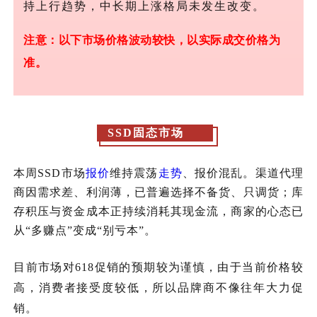
持上行趋势，中长期上涨格局未发生改变。
注意：以下市场价格波动较快，以实际成交价格为
准。
SSD固态市场
本周
SSD市场
报价
维持震荡
走势
、
报价
混乱。渠道代理
商因需求差、利润薄，已普遍选择不备货、只调货；库
存积压与资金成本正持续消耗其现金流，商家的心态已
从
“多赚点”变成“别亏本”。
目前
市场对
618促销的预期较为谨慎，由于当前价格较
高，消费者接受度较低
，所以
品牌商不像往年大力促
销。