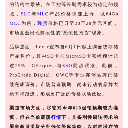
的结构性紧缺。在工控等长期需求较为稳定的领
域，
SLC
与
MLC
产品价格快速上行。以64Gb
MLC
为例，
现货
价格已升至20至28美元区间，
市场甚至出现阶段性的“恐慌性抢货”现象。
品牌层面，
Lexar宣布自6月1日起上调全线存储
产品售价，其中SD卡与MicroSD卡涨幅预计超
过25%，CFexpress与
SSD
同步跟涨。此前，
ProGrade Digital、OWC等专业存储品牌已陆
续完成调价。市场普遍预期，尚未行动的品牌大
概率将跟进，形成更广泛的价格联动效应。
渠道市场方面，尽管对今年
618促销预期较为谨
慎，但在当前震荡
行情
下，具备刚性周转需求的
渠道商可采取分批低位补库策略，以对冲潜在的