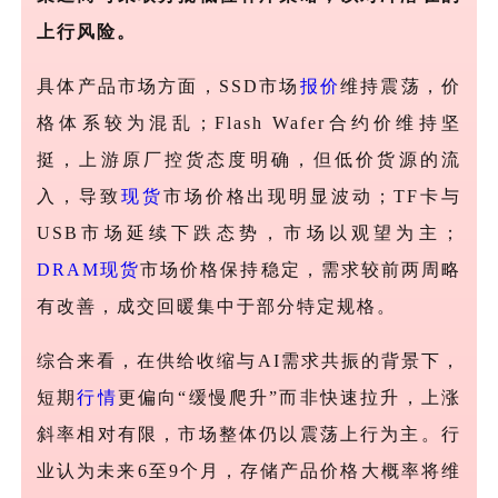
上行风险。
具体产品市场方面，
SSD市场
报价
维持震荡，价
格体系较为混乱；Flash Wafer合约价维持坚
挺，上游原厂控货态度明确，但低价货源的流
入，导致
现货
市场价格出现明显波动；TF卡与
USB市场延续下跌态势，市场以观望为主；
DRAM
现货
市场价格保持稳定，需求较前两周略
有改善，成交回暖集中于部分特定规格。
综合来看，在供给收缩与
AI需求共振的背景下，
短期
行情
更偏向“缓慢爬升”而非快速拉升，上涨
斜率相对有限，市场整体仍以震荡上行为主。行
业认为未来6至9个月，存储产品价格大概率将维