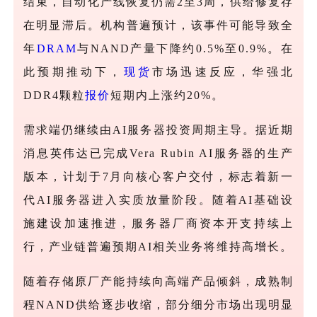
结束，自动化产线恢复仍需2至3周，供给修复存
在明显滞后。机构普遍预计，该事件可能导致全
年
DRAM
与NAND产量下降约0.5%至0.9%。在
此预期推动下，
现货
市场迅速反应，华强北
DDR4颗粒
报价
短期内上涨约20%。
需求端仍继续由
AI服务器投资周期主导。据近期
消息英伟达已完成Vera Rubin AI服务器的生产
版本，计划于7月向核心客户交付，标志着新一
代AI服务器进入实质放量阶段。随着AI基础设
施建设加速推进，服务器厂商资本开支持续上
行，产业链普遍预期AI相关业务将维持高增长。
随着存储原厂产能持续向高端产品倾斜，成熟制
程
NAND供给逐步收缩，部分细分市场出现明显