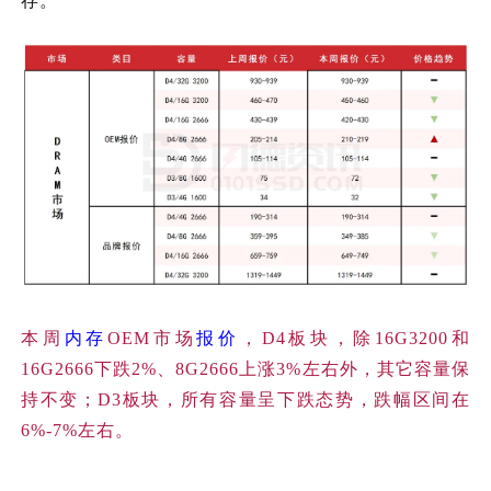
存。
本周
内存
OEM市场
报价
，D4板块，除16G3200和
16G2666下跌2%、8G2666上涨3%左右外，其它容量保
持不变；D3板块，所有容量呈下跌态势，跌幅区间在
6%-7%左右。