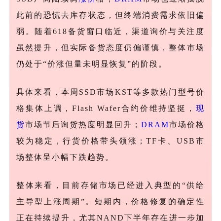
此前的恐慌去库存状态，但终端消费需求依旧偏
弱。随着618备货窗口临近，渠道询价与关注度
虽然提升，但实际备货态度仍偏谨慎，整体市场
仍处于“价涨但量未明显恢复”的阶段。
具体来看，本周
SSD市场KST等多款热门型号价
格集体上调，Flash Wafer合约价维持坚挺，
现
货
市场节后询货热度明显回升；
DRAM
市场价格
较为稳定，行货价格带头领涨；TF卡、USB市
场整体呈小幅下跌趋势。
整体来看，目前存储市场已经进入典型的
“供给
主导型上涨周期”。短期内，价格修复的确定性
正在持续提升，尤其NAND下半年存在进一步加