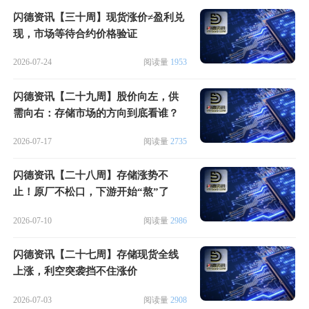
闪德资讯【三十周】现货涨价≠盈利兑
现，市场等待合约价格验证
2026-07-24
阅读量
1953
闪德资讯【二十九周】股价向左，供
需向右：存储市场的方向到底看谁？
2026-07-17
阅读量
2735
闪德资讯【二十八周】存储涨势不
止！原厂不松口，下游开始“熬”了
2026-07-10
阅读量
2986
闪德资讯【二十七周】存储现货全线
上涨，利空突袭挡不住涨价
2026-07-03
阅读量
2908