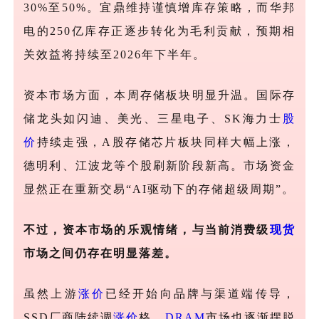
30%至50%。宜鼎维持谨慎增库存策略，而华邦
电的250亿库存正逐步转化为毛利贡献，预期相
关效益将持续至2026年下半年。
资本市场方面，本周存储板块明显升温。国际存
储龙头如闪迪、美光、三星电子、
SK海力士
股
价
持续走强，A股存储芯片板块同样大幅上涨，
德明利、江波龙等个股刷新阶段新高。市场资金
显然正在重新交易“AI驱动下的存储超级周期”。
不过，资本市场的乐观情绪，与当前消费级
现货
市场之间仍存在明显落差。
虽然上游
涨价
已经开始向品牌与渠道端传导，
SSD厂商陆续调
涨价
格，
DRAM
市场也逐渐摆脱