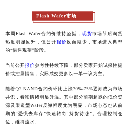
Flash Wafer市场
本周
Fl
ash Wafer合约价维持坚挺，
现货
市场节后询货
热度明显回升，但公开
报价
反而减少，市场进入典型
的“惜售观望”阶段。
当前公开
报价
参考性持续下降，部分卖家开始试探性提
价或控量惜售，实际成交更多以一单一议为主。
随着
Q2 NAND合约价环比上涨70%-75%逐渐成为市场
共识，看涨情绪明显升温。其中部分前期超跌的低价资
源及渠道型Wafer反弹幅度尤为明显，市场心态也从前
期的“恐慌去库存”快速转向“持货待涨”。合理控制仓
位，维持流水。