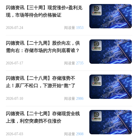
闪德资讯【三十周】现货涨价≠盈利兑
现，市场等待合约价格验证
2026-07-24
阅读量
1953
闪德资讯【二十九周】股价向左，供
需向右：存储市场的方向到底看谁？
2026-07-17
阅读量
2735
闪德资讯【二十八周】存储涨势不
止！原厂不松口，下游开始“熬”了
2026-07-10
阅读量
2986
闪德资讯【二十七周】存储现货全线
上涨，利空突袭挡不住涨价
2026-07-03
阅读量
2908