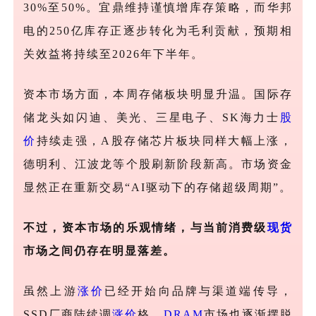
30%至50%。宜鼎维持谨慎增库存策略，而华邦
电的250亿库存正逐步转化为毛利贡献，预期相
关效益将持续至2026年下半年。
资本市场方面，本周存储板块明显升温。国际存
储龙头如闪迪、美光、三星电子、
SK海力士
股
价
持续走强，A股存储芯片板块同样大幅上涨，
德明利、江波龙等个股刷新阶段新高。市场资金
显然正在重新交易“AI驱动下的存储超级周期”。
不过，资本市场的乐观情绪，与当前消费级
现货
市场之间仍存在明显落差。
虽然上游
涨价
已经开始向品牌与渠道端传导，
SSD厂商陆续调
涨价
格，
DRAM
市场也逐渐摆脱