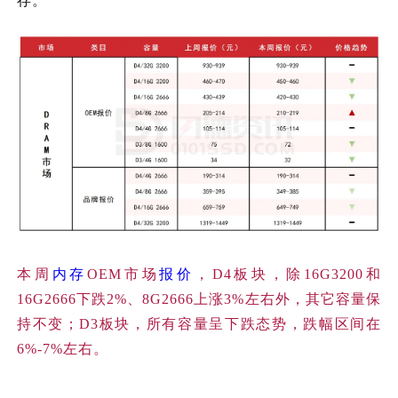
存。
本周
内存
OEM市场
报价
，D4板块，除16G3200和
16G2666下跌2%、8G2666上涨3%左右外，其它容量保
持不变；D3板块，所有容量呈下跌态势，跌幅区间在
6%-7%左右。