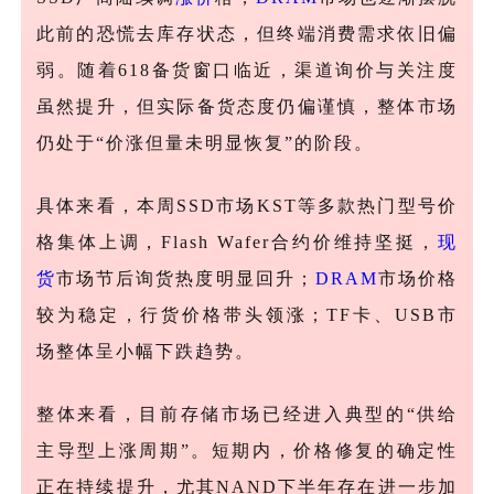
此前的恐慌去库存状态，但终端消费需求依旧偏
弱。随着618备货窗口临近，渠道询价与关注度
虽然提升，但实际备货态度仍偏谨慎，整体市场
仍处于“价涨但量未明显恢复”的阶段。
具体来看，本周
SSD市场KST等多款热门型号价
格集体上调，Flash Wafer合约价维持坚挺，
现
货
市场节后询货热度明显回升；
DRAM
市场价格
较为稳定，行货价格带头领涨；TF卡、USB市
场整体呈小幅下跌趋势。
整体来看，目前存储市场已经进入典型的
“供给
主导型上涨周期”。短期内，价格修复的确定性
正在持续提升，尤其NAND下半年存在进一步加