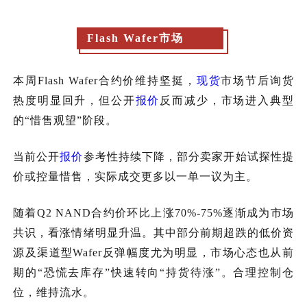
Flash Wafer市场
本周
Fl
ash Wafer合约价维持坚挺，
现货
市场节后询货
热度明显回升，但公开
报价
反而减少，市场进入典型
的“惜售观望”阶段。
当前公开
报价
参考性持续下降，部分卖家开始试探性提
价或控量惜售，实际成交更多以一单一议为主。
随着
Q2 NAND合约价环比上涨70%-75%逐渐成为市场
共识，看涨情绪明显升温。其中部分前期超跌的低价资
源及渠道型Wafer反弹幅度尤为明显，市场心态也从前
期的“恐慌去库存”快速转向“持货待涨”。合理控制仓
位，维持流水。