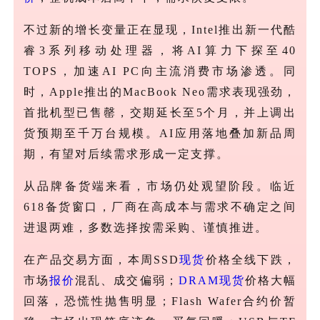
不过新的增长变量正在显现，
Intel推出新一代酷
睿3系列移动处理器，将AI算力下探至40
TOPS，加速AI PC向主流消费市场渗透。同
时，Apple推出的MacBook Neo需求表现强劲，
首批机型已售罄，交期延长至5个月，并上调出
货预期至千万台规模。AI应用落地叠加新品周
期，有望对后续需求形成一定支撑。
从品牌备货端来看，市场仍处观望阶段。临近
618备货窗口，厂商在高成本与需求不确定之间
进退两难，多数选择按需采购、谨慎推进。
在产品交易方面，本周
SSD
现货
价格全线下跌，
市场
报价
混乱、成交偏弱；
DRAM
现货
价格大幅
回落，恐慌性抛售明显；Flash Wafer合约价暂