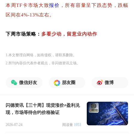
本周TF卡市场大致
报价
，所有容量呈下跌态势，跌幅
区间在4%-13%左右。
下周市场策略：
多看少动，留意业内动作
1.本文整理自网络，如有侵权，请联系删除。
2.所刊内容仅代表作者观点，非闪德资讯立场。
微信好友
朋友圈
微博
闪德资讯【三十周】现货涨价≠盈利兑
现，市场等待合约价格验证
2026-07-24
阅读量
1953