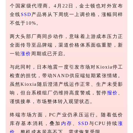
个国家级代理商。4月22日，金士顿也对外宣布
全线
SSD
产品将从下周统一上调价格，涨幅同样
不低于10%。
两大头部厂商同步动作，意味着上游成本压力正
全面传导至品牌端，渠道价格体系面临重塑，新
一轮
涨价
周期或已开启。
与此同时，日本地震一度引发市场对
Kioxia停工
检查的担忧，带动NAND供应端短期紧张情绪。
虽然Kioxia随后澄清产线运作正常、生产未受影
响，但台系模组厂仍维持高度警戒，暂停
报价
、
谨慎接单，市场整体转入观望状态。
终端市场方面，
PC产业仍承压运行。随着低价
库存基本消耗，叠加
内存
、
SSD
与CPU持续
涨
价
，整机成本居高不下，需求恢复受限。