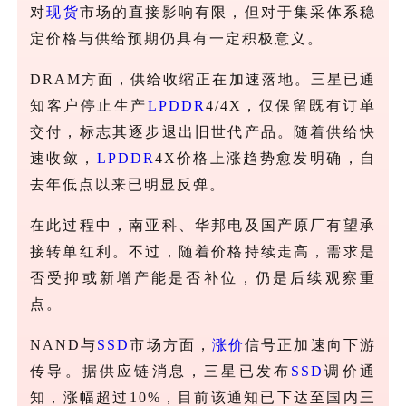
对
现货
市场的直接影响有限，但对于集采体系稳
定价格与供给预期仍具有一定积极意义。
DRAM方面，供给收缩正在加速落地。三星已通
知客户停止生产
LPDDR
4/4X，仅保留既有订单
交付，标志其逐步退出旧世代产品。随着供给快
速收敛，
LPDDR
4X价格上涨趋势愈发明确，自
去年低点以来已明显反弹。
在此过程中，南亚科、华邦电及国产原厂有望承
接转单红利。不过，随着价格持续走高，需求是
否受抑或新增产能是否补位，仍是后续观察重
点。
NAND与
SSD
市场方面，
涨价
信号正加速向下游
传导。据供应链消息，三星已发布
SSD
调价通
知，涨幅超过10%，目前该通知已下达至国内三