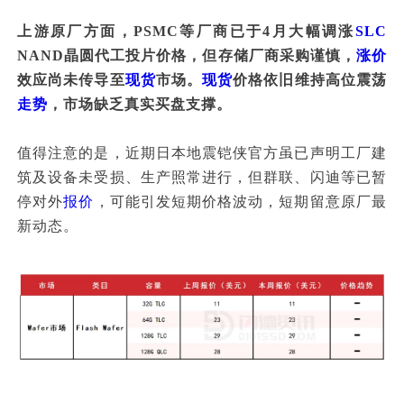
上游原厂方面，PSMC等厂商已于4月大幅调涨
SLC
NAND晶圆代工投片价格，但存储厂商采购谨慎，
涨价
效应尚未传导至
现货
市场。
现货
价格依旧维持高位震荡
走势
，市场缺乏真实买盘支撑。
值得注意的是，近期日本地震铠侠官方虽已声明工厂建
筑及设备未受损、生产照常进行，但群联、闪迪等已暂
停对外
报价
，可能引发短期价格波动，短期留意原厂最
新动态。