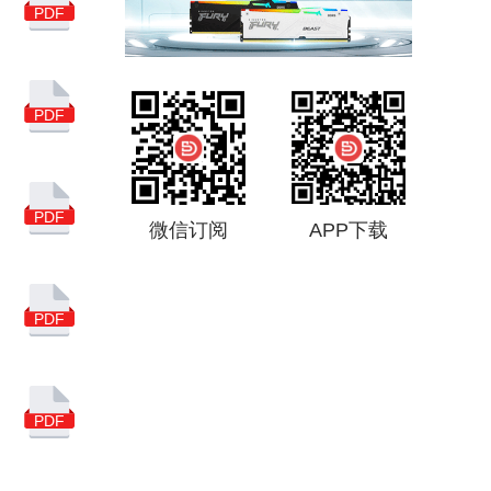
集成电路
USB
PDF
亚马逊
汽车
5G
联芸科技
市场分析
PDF
国产
NAND
闪德月刊
得一微
PDF
微信订阅
APP下载
慧荣科技
消费级主控芯片
PDF
市场调查
存储主控芯片
谷歌搜索
PDF
SSD主控芯片