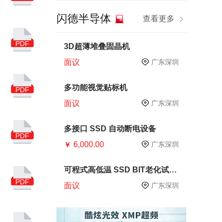
半导体技术
晶圆制造
闪德半导体
查看更多
十四五
芯片生产
芯片测试
CP测试
PDF
3D超薄堆叠固晶机
面议
广东深圳
内存
PCB
硅片
华为
DRAM
多功能视觉贴标机
PDF
面议
广东深圳
SMI
服务器
手机
智能手机
多接口 SSD 自动断电设备
PDF
6,000.00
产业链
原材料
广东深圳
￥
存储器
电子
可程式高低温 SSD BIT老化试验
箱
PDF
亚马逊广告
中国品牌
面议
广东深圳
跨境电商
慧荣