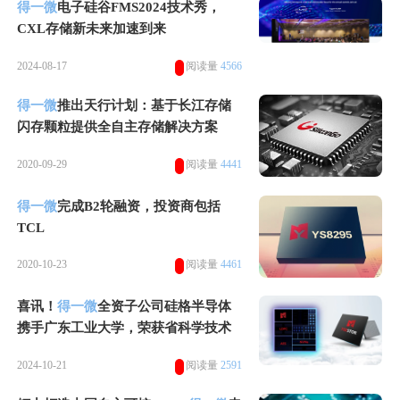
得一微
电子硅谷FMS2024技术秀，
CXL存储新未来加速到来
2024-08-17
阅读量
4566
得一微
推出天行计划：基于长江存储
闪存颗粒提供全自主存储解决方案
2020-09-29
阅读量
4441
得一微
完成B2轮融资，投资商包括
TCL
2020-10-23
阅读量
4461
喜讯！
得一微
全资子公司硅格半导体
携手广东工业大学，荣获省科学技术
奖一等奖
2024-10-21
阅读量
2591