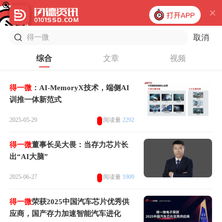
取消
综合
文章
视频
得一微
：AI-MemoryX技术，端侧AI
训推一体新范式
2025-05-29
阅读量
2292
得一微
董事长吴大畏：当存力芯片长
出“AI大脑”
2025-06-27
阅读量
1909
得一微
荣获2025中国汽车芯片优秀供
应商，国产存力加速智能汽车进化