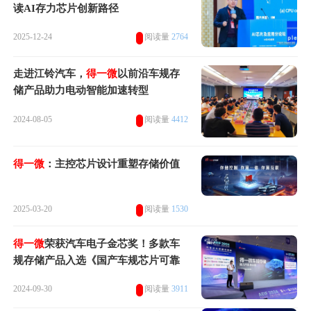
读AI存力芯片创新路径
2025-12-24
阅读量
2764
走进江铃汽车，
得一微
以前沿车规存
储产品助力电动智能加速转型
2024-08-05
阅读量
4412
得一微
：主控芯片设计重塑存储价值
2025-03-20
阅读量
1530
得一微
荣获汽车电子金芯奖！多款车
规存储产品入选《国产车规芯片可靠
性分级目录（2024）》
2024-09-30
阅读量
3911