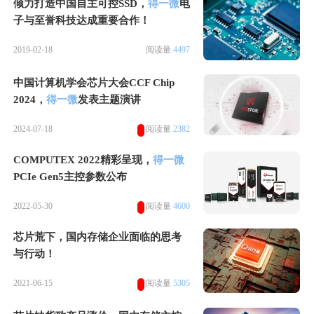
倾力打造中国自主可控SSD，
得一微
电
子与至誉科技达成重要合作！
2019-02-18
阅读量
4497
中国计算机学会芯片大会CCF Chip
2024，
得一微
发表主题演讲
2024-07-18
阅读量
2382
COMPUTEX 2022精彩呈现，
得一微
PCIe Gen5主控参数公布
2022-05-30
阅读量
4600
芯片荒下，国内存储企业面临的思考
与行动！
2021-06-15
阅读量
5305