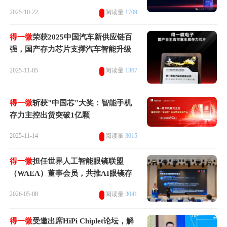
2025-10-22
阅读量
1709
得一微
荣获2025中国汽车新供应链百
强，国产存力芯片支撑汽车智能升级
2025-11-05
阅读量
1367
得一微
斩获"中国芯"大奖：智能手机
存力主控出货突破1亿颗
2025-11-14
阅读量
3015
得一微
担任世界人工智能眼镜联盟
（WAEA）董事会员，共推AI眼镜存
力新前景
2026-05-08
阅读量
3041
得一微
受邀出席HiPi Chiplet论坛，解