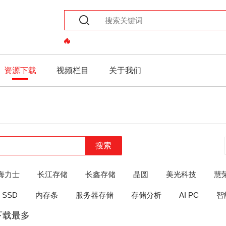
资源下载
视频栏目
关于我们
搜索
海力士
长江存储
长鑫存储
晶圆
美光科技
慧
SSD
内存条
服务器存储
存储分析
AI PC
智
下载最多
the
the
the
the
and
or
ELSE
THEN