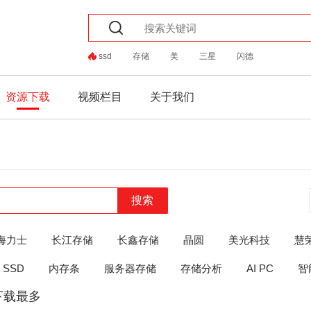
ssd
存储
美
三星
闪德
资源下载
视频栏目
关于我们
搜索
海力士
长江存储
长鑫存储
晶圆
美光科技
慧
SSD
内存条
服务器存储
存储分析
AI PC
智
下载最多
the
the
the
the
and
or
ELSE
THEN