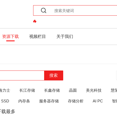
资源下载
视频栏目
关于我们
搜索
海力士
长江存储
长鑫存储
晶圆
美光科技
慧
SSD
内存条
服务器存储
存储分析
AI PC
智
下载最多
the
the
the
the
and
or
ELSE
THEN