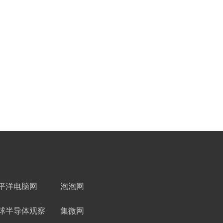
平洋电脑网
泡泡网
球半导体观察
集微网