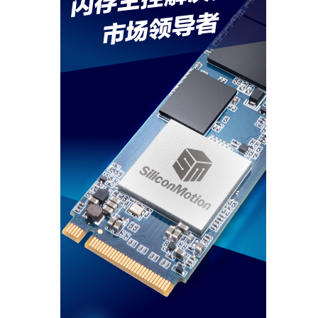
苹果计划iPhone 14首发两
个月后于印度生产
2022-09-22
iphone14预售平台跑路
了！涉及金额高达千万余元
2022-09-22
不必看好显卡品牌，只认准
显卡的型号区别，一眼能看
出其性能高低
2022-09-22
想靠卖NFT一夜暴富？先看
看NFT是什么
2022-09-22
皮子刀客黄仁勋是如何带飞