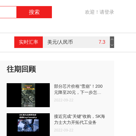
搜索
欢迎！请登录
美元/人民币
7.3
实时汇率
港币/人民币
0.94
英镑/人民币
9.16
往期回顾
欧元/人民币
7.59
部分芯片价格“雪崩”！200
元降至20元，下一步怎么
走？
2022-09-22
接近完成“关键”收购，SK海
力士大力开拓代工业务
2022-09-22