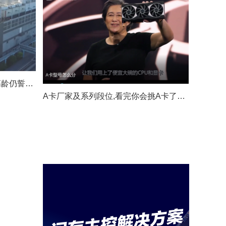
购”Arm能成功吗?
2022-09-22
AMD的崛起之路，你读懂
了什么
2022-09-22
“中国芯片之父”张汝京，70岁高龄仍誓言撑起“中国芯”
两分钟了解创业之前的稻盛
A卡厂家及系列段位,看完你会挑A卡了吗?
和夫——从出生到就业，视
频源于微博用户史小煮
2022-09-22
“中国芯片之父”张汝京，70
岁高龄仍誓言撑起“中国芯”
2022-09-22
美光全球首款 232 层
NAND：速度提升 50%，最
高 TLC 密度
2022-09-22