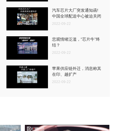
汽车芯片大厂突发通知函!
中国全球配送中心被迫关闭
2022-09-22
悲观情绪泛滥，“芯片牛”终
结？
2022-09-22
苹果供应链外迁，消息称其
在印、越扩产
2022-09-22
手机大厂砍单超2亿部！
2022-09-22
摸着英伟达“过河”,高通”收