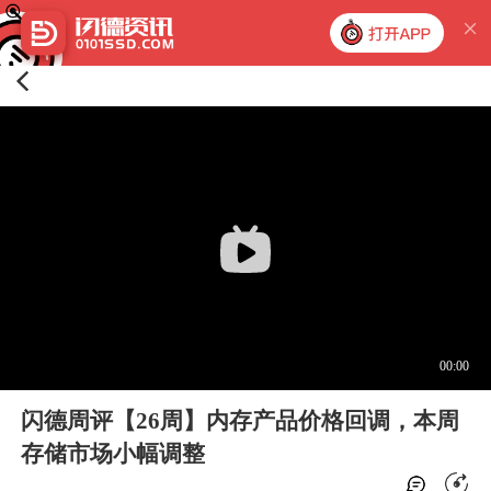
闪德周评【26周】内存产品价格回调，本周
存储市场小幅调整