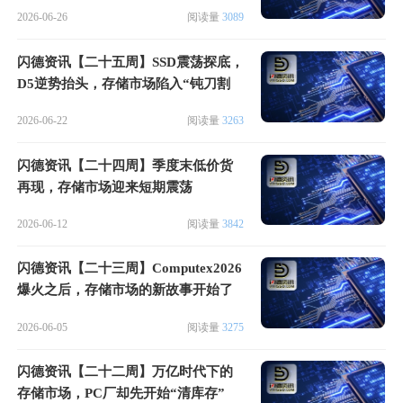
息时刻
2026-06-26
阅读量
3089
闪德资讯【二十五周】SSD震荡探底，
D5逆势抬头，存储市场陷入“钝刀割
肉”行情
2026-06-22
阅读量
3263
闪德资讯【二十四周】季度末低价货
再现，存储市场迎来短期震荡
2026-06-12
阅读量
3842
闪德资讯【二十三周】Computex2026
爆火之后，存储市场的新故事开始了
2026-06-05
阅读量
3275
闪德资讯【二十二周】万亿时代下的
存储市场，PC厂却先开始“清库存”