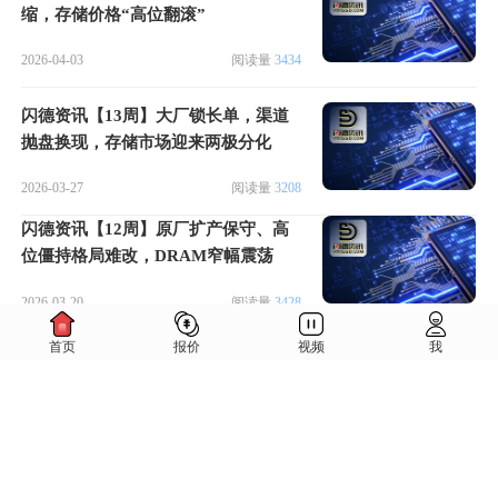
缩，存储价格“高位翻滚”
2026-04-03
阅读量
3434
闪德资讯【13周】大厂锁长单，渠道
抛盘换现，存储市场迎来两极分化
2026-03-27
阅读量
3208
闪德资讯【12周】原厂扩产保守、高
位僵持格局难改，DRAM窄幅震荡
2026-03-20
阅读量
3428
首页
报价
视频
我
闪德资讯【11周】现货紧张，
DRAM、NAND涨价停不下来
2026-03-13
阅读量
3909
闪德资讯【10周】原厂涨势激进，本