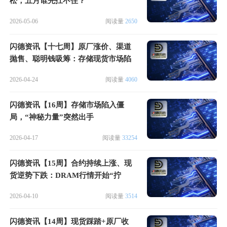
松，五月谁先扛不住？
2026-05-06
阅读量
2650
闪德资讯【十七周】原厂涨价、渠道
抛售、聪明钱吸筹：存储现货市场陷
入“三国杀”
2026-04-24
阅读量
4060
闪德资讯【16周】存储市场陷入僵
局，“神秘力量”突然出手
2026-04-17
阅读量
33254
闪德资讯【15周】合约持续上涨、现
货逆势下跌：DRAM行情开始“拧
巴”了
2026-04-10
阅读量
3514
闪德资讯【14周】现货踩踏+原厂收