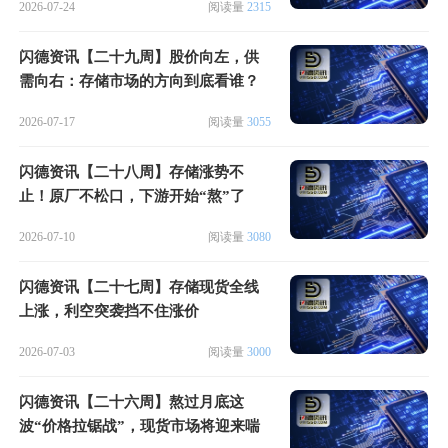
2026-07-24
阅读量
2315
闪德资讯【二十九周】股价向左，供
需向右：存储市场的方向到底看谁？
2026-07-17
阅读量
3055
闪德资讯【二十八周】存储涨势不
止！原厂不松口，下游开始“熬”了
2026-07-10
阅读量
3080
闪德资讯【二十七周】存储现货全线
上涨，利空突袭挡不住涨价
2026-07-03
阅读量
3000
闪德资讯【二十六周】熬过月底这
波“价格拉锯战”，现货市场将迎来喘