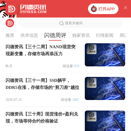
搜索关键词
闪德周评
推荐
供求信息
独家资讯
行情新闻
周边
闪德资讯【三十二周】NAND现货突
现新变量，存储市场再添压力
昨天
阅读量
933
闪德资讯【三十一周】SSD躺平，
DDR5在涨，存储市场的“剪刀差”越拉
越大
2026-07-31
阅读量
1867
闪德资讯【三十周】现货涨价≠盈利兑
现，市场等待合约价格验证