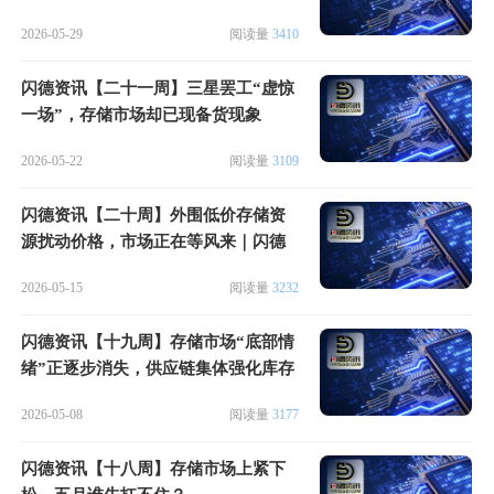
2026-05-29
阅读量
3410
闪德资讯【二十一周】三星罢工“虚惊
一场”，存储市场却已现备货现象
2026-05-22
阅读量
3109
闪德资讯【二十周】外围低价存储资
源扰动价格，市场正在等风来｜闪德
周评
2026-05-15
阅读量
3232
闪德资讯【十九周】存储市场“底部情
绪”正逐步消失，供应链集体强化库存
布局
2026-05-08
阅读量
3177
闪德资讯【十八周】存储市场上紧下